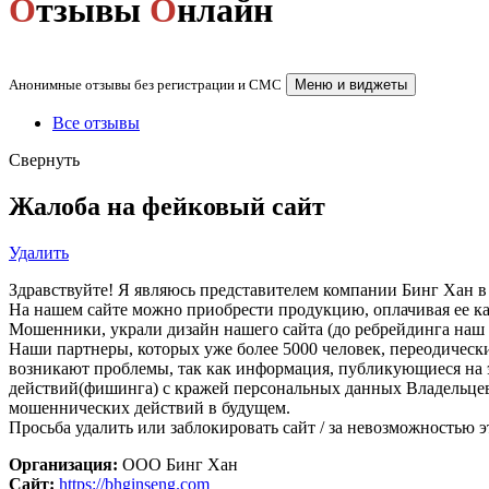
О
тзывы
О
нлайн
Анонимные отзывы без регистрации и СМС
Меню и виджеты
Все отзывы
Свернуть
Жалоба на фейковый сайт
Удалить
Здравствуйте! Я являюсь представителем компании Бинг Хан в Ро
На нашем сайте можно приобрести продукцию, оплачивая ее кар
Мошенники, украли дизайн нашего сайта (до ребрейдинга наш 
Наши партнеры, которых уже более 5000 человек, переодически п
возникают проблемы, так как информация, публикующиеся на 
действий(фишинга) с кражей персональных данных Владельцев 
мошеннических действий в будущем.
Просьба удалить или заблокировать сайт / за невозможностью э
Организация:
ООО Бинг Хан
Сайт:
https://bhginseng.com