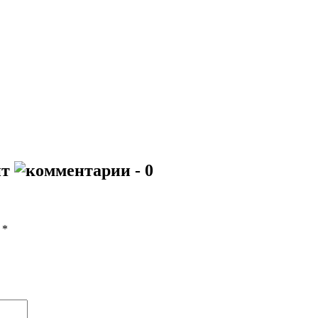
йт
- 0
ы
*