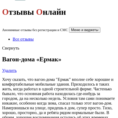
О
тзывы
О
нлайн
Анонимные отзывы без регистрации и СМС
Меню и виджеты
Все отзывы
Свернуть
Вагон-дома «Ермак»
Удалить
Хочу сказать, что вагон-дома "Ермак" вполне себе хорошие и
комфортабельные мобильные здания. Приходилось в таких
жить, когда работал в одной строительной фирме. Частенько
бывало, что основная работа находилась где-нибудь за
городом, да на несколько недель. Условия там сами понимаете
никакие, особенно когда зима, спасал только этот вагон-дом.
Намерзнишься на улице, придешь в дом, супер просто. Тихо,
хорошо, просторно, да и ребята рядом нормальные были. В
общем, хорошие воспоминания остались об этих временах.