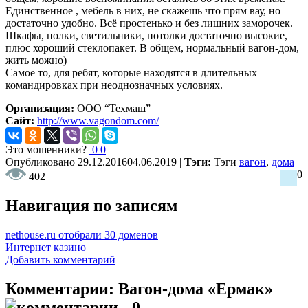
Единственное , мебель в них, не скажешь что прям вау, но
достаточно удобно. Всё простенько и без лишних заморочек.
Шкафы, полки, светильники, потолки достаточно высокие,
плюс хороший стеклопакет. В общем, нормальный вагон-дом,
жить можно)
Самое то, для ребят, которые находятся в длительных
командировках при неоднозначных условиях.
Организация:
ООО “Техмаш”
Сайт:
http://www.vagondom.com/
Это мошенники?
0
0
Опубликовано
29.12.2016
04.06.2019
|
Тэги:
Тэги
вагон
,
дома
|
0
402
Навигация по записям
nethouse.ru отобрали 30 доменов
Интернет казино
Добавить комментарий
Комментарии: Вагон-дома «Ермак»
- 0