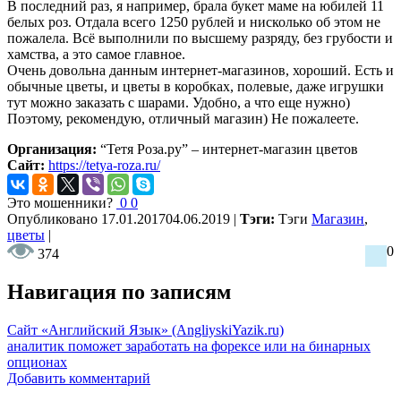
В последний раз, я например, брала букет маме на юбилей 11
белых роз. Отдала всего 1250 рублей и нисколько об этом не
пожалела. Всё выполнили по высшему разряду, без грубости и
хамства, а это самое главное.
Очень довольна данным интернет-магазинов, хороший. Есть и
обычные цветы, и цветы в коробках, полевые, даже игрушки
тут можно заказать с шарами. Удобно, а что еще нужно)
Поэтому, рекомендую, отличный магазин) Не пожалеете.
Организация:
“Тетя Роза.ру” – интернет-магазин цветов
Сайт:
https://tetya-roza.ru/
Это мошенники?
0
0
Опубликовано
17.01.2017
04.06.2019
|
Тэги:
Тэги
Магазин
,
цветы
|
0
374
Навигация по записям
Сайт «Английский Язык» (AngliyskiYazik.ru)
аналитик поможет заработать на форексе или на бинарных
опционах
Добавить комментарий