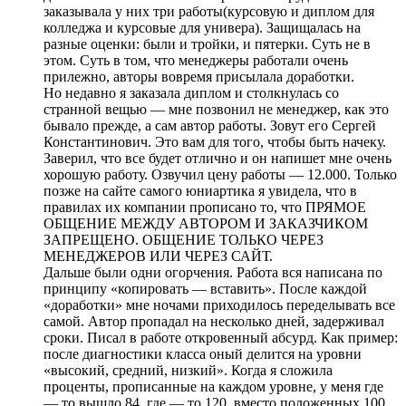
заказывала у них три работы(курсовую и диплом для
колледжа и курсовые для универа). Защищалась на
разные оценки: были и тройки, и пятерки. Суть не в
этом. Суть в том, что менеджеры работали очень
прилежно, авторы вовремя присылала доработки.
Но недавно я заказала диплом и столкнулась со
странной вещью — мне позвонил не менеджер, как это
бывало прежде, а сам автор работы. Зовут его Сергей
Константинович. Это вам для того, чтобы быть начеку.
Заверил, что все будет отлично и он напишет мне очень
хорошую работу. Озвучил цену работы — 12.000. Только
позже на сайте самого юниартика я увидела, что в
правилах их компании прописано то, что ПРЯМОЕ
ОБЩЕНИЕ МЕЖДУ АВТОРОМ И ЗАКАЗЧИКОМ
ЗАПРЕЩЕНО. ОБЩЕНИЕ ТОЛЬКО ЧЕРЕЗ
МЕНЕДЖЕРОВ ИЛИ ЧЕРЕЗ САЙТ.
Дальше были одни огорчения. Работа вся написана по
принципу «копировать — вставить». После каждой
«доработки» мне ночами приходилось переделывать все
самой. Автор пропадал на несколько дней, задерживал
сроки. Писал в работе откровенный абсурд. Как пример:
после диагностики класса оный делится на уровни
«высокий, средний, низкий». Когда я сложила
проценты, прописанные на каждом уровне, у меня где
— то вышло 84, где — то 120, вместо положенных 100.