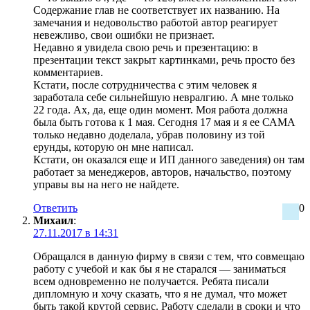
Содержание глав не соответствует их названию. На
замечания и недовольство работой автор реагирует
невежливо, свои ошибки не признает.
Недавно я увидела свою речь и презентацию: в
презентации текст закрыт картинками, речь просто без
комментариев.
Кстати, после сотрудничества с этим человек я
заработала себе сильнейшую невралгию. А мне только
22 года. Ах, да, еще один момент. Моя работа должна
была быть готова к 1 мая. Сегодня 17 мая и я ее САМА
только недавно доделала, убрав половину из той
ерунды, которую он мне написал.
Кстати, он оказался еще и ИП данного заведения) он там
работает за менеджеров, авторов, начальство, поэтому
управы вы на него не найдете.
Ответить
0
Михаил
:
27.11.2017 в 14:31
Обращался в данную фирму в связи с тем, что совмещаю
работу с учебой и как бы я не старался — заниматься
всем одновременно не получается. Ребята писали
дипломную и хочу сказать, что я не думал, что может
быть такой крутой сервис. Работу сделали в сроки и что