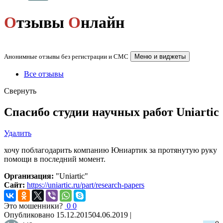
О
тзывы
О
нлайн
Анонимные отзывы без регистрации и СМС
Меню и виджеты
Все отзывы
Свернуть
Спасибо студии научных работ Uniartic
Удалить
хочу поблагодарить компанию Юниартик за протянутую руку
помощи в последний момент.
Организация:
"Uniartic"
Сайт:
https://uniartic.ru/part/research-papers
Это мошенники?
0
0
Опубликовано
15.12.2015
04.06.2019
|