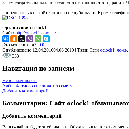
Зачем тогда это напыление если оно не защишвет от царапин. 
Пишешь отзыв на сайте, они его не публикуют. Кроме телефонов
Организация:
oclock1
Сайт:
http://oclock1.com.ua/
Это мошенники?
0
0
Опубликовано
12.04.2016
04.06.2019
|
Тэги:
Тэги
oclock1
,
ложь
,
333
Навигация по записям
Не выплачивают.
Алёна Фетисова не оплатила смету
Добавить комментарий
Комментарии: Сайт oclock1 обманываю
Добавить комментарий
Ваш e-mail не будет опубликован.
Обязательные поля помечен