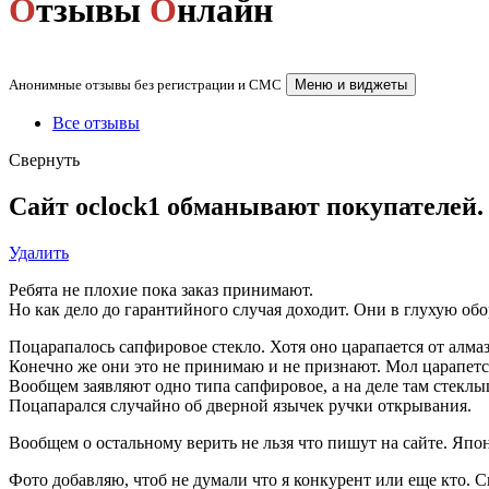
О
тзывы
О
нлайн
Анонимные отзывы без регистрации и СМС
Меню и виджеты
Все отзывы
Свернуть
Сайт oclock1 обманывают покупателей.
Удалить
Ребята не плохие пока заказ принимают.
Но как дело до гарантийного случая доходит. Они в глухую обо
Поцарапалось сапфировое стекло. Хотя оно царапается от алмаз
Конечно же они это не принимаю и не признают. Мол царапется
Вообщем заявляют одно типа сапфировое, а на деле там стеклы
Поцапарался случайно об дверной язычек ручки открывания.
Вообщем о остальному верить не льзя что пишут на сайте. Яп
Фото добавляю, чтоб не думали что я конкурент или еще кто. 