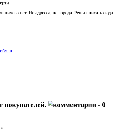
Черти
 ничего нет. Не адресса, не города. Решил писать сюда.
обман
|
т покупателей.
- 0
ы
*