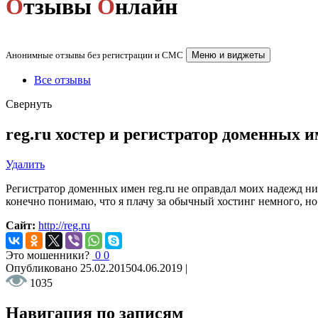
О
тзывы
О
нлайн
Анонимные отзывы без регистрации и СМС
Меню и виджеты
Все отзывы
Свернуть
reg.ru хостер и регистратор доменных 
Удалить
Регистратор доменных имен reg.ru не оправдал моих надежд ни 
конечно понимаю, что я плачу за обычный хостинг немного, но 
Сайт:
http://reg.ru
Это мошенники?
0
0
Опубликовано
25.02.2015
04.06.2019
|
1035
Навигация по записям