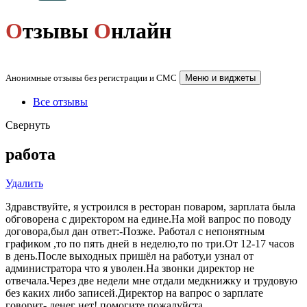
О
тзывы
О
нлайн
Анонимные отзывы без регистрации и СМС
Меню и виджеты
Все отзывы
Свернуть
работа
Удалить
Здравствуйте, я устроился в ресторан поваром, зарплата была
обговорена с директором на едине.На мой вапрос по поводу
договора,был дан ответ:-Позже. Работал с непонятным
графиком ,то по пять дней в неделю,то по три.От 12-17 часов
в день.После выходных пришёл на работу,и узнал от
администратора что я уволен.На звонки директор не
отвечала.Через две недели мне отдали медкнижку и трудовую
без каких либо записей.Директор на вапрос о зарплате
говорит- денег нет! помогите пожалуйста.