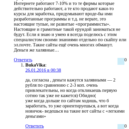
Интернете работают 7-10% и то те фирмы которые
действительно работают, а те кто продают каки-то
курсы для заработка, придумывают вроде-бы ими
разработанные программы и т.д. не верьте, это
настоящие тупые, не развитые «программисты».
Настоящие и грамотные такой ерундой заниматься не
будут. Если я знаю и умею я всегда поделюсь с этим
специалистом своими знаниями отдельно по скайпу или
эл.почте. Такие сайты ещё очень многих обманут.
Деньги же халявные…
Ответить
0
BukaVika
:
26.01.2016 в 00:38
да, согласна , деньги кажутся халявными — 2
рубля по сравнению с 2-3 коп. очень
привлекательны, но когда откликаешь первую
сотню так уже не кажется) Обидно(
уже когда дольше по сайтам ходишь, что б
заработать, то уже ориентируешься, а вот когда
новичок- ведешься на такие вот сайты с «легкими
деньгами»
Ответить
0