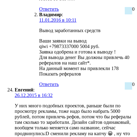
Ответить
0
Владимир
:
11.01.2016 в 10:11
Вывод заработанных средств
Ваши заявки на вывод
qiwi +79873337000 5004 руб.
Заявка одобрена и готова к выводу !
Для вывода денег Вы должны привлечь 40
рефералов на наш сайт*.
На данный момент вы привлекли 178
Показать рефералов
Ответить
0
Евгений
:
26.12.2015 в 16:32
У них много подобных проектов, раньше были по
просмотру рекламы, тоже надо было набрать 5000
рублей, потом привлечь рефов, потом что бы рефералы
там сколько то заработали. Дизайн сайтов одинаковый,
вообщем только меняется само название, сейчас
продвинулись:D сменили рекламу на капчу 😀 , ну что