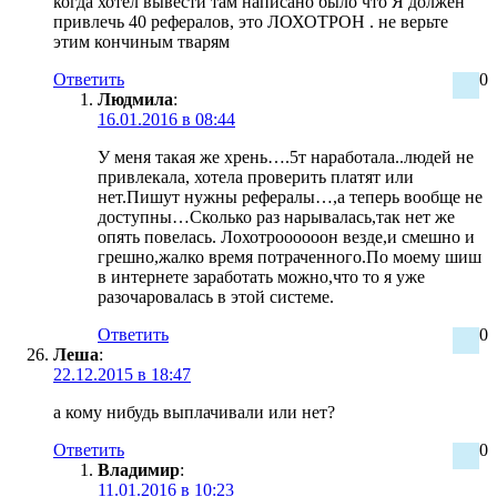
когда хотел вывести там написано было что Я должен
привлечь 40 рефералов, это ЛОХОТРОН . не верьте
этим кончиным тварям
Ответить
0
Людмила
:
16.01.2016 в 08:44
У меня такая же хрень….5т наработала..людей не
привлекала, хотела проверить платят или
нет.Пишут нужны рефералы…,а теперь вообще не
доступны…Сколько раз нарывалась,так нет же
опять повелась. Лохотроооооон везде,и смешно и
грешно,жалко время потраченного.По моему шиш
в интернете заработать можно,что то я уже
разочаровалась в этой системе.
Ответить
0
Леша
:
22.12.2015 в 18:47
а кому нибудь выплачивали или нет?
Ответить
0
Владимир
:
11.01.2016 в 10:23