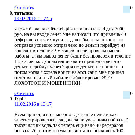
Ответить
0
татьяна
:
19.02.2016 в 17:55
я тоже была на сайте advplfs на кликала за 4 дня 7000
руб. на вы вводе денег мне написали что привлечь 40
рефералов но я их купила. далее было на писано что
отправка успешно отправлено но деньги перейдут на
кошелёк в течение 2 месяцев после проверки моей
работы. а там вывод денег будит без проверок в течение
1-2 часов. когда я им написала то пришёл ответ что
деньги перейдут через 3 дня но деньги не пришли, а
потом когда я хотела войти на этот сайт, мне пришёл
отчёт ваш личный кабинет заблокирован. ЭТО
ЛОХОТРОН И МОШЕННИКИ.
Ответить
0
Djoli
:
11.02.2016 в 13:17
Всем привет, я вот наверно где-то две недели как
зарегистрировалась, следовала по указаниям набрала 7
тысяч для вывода, так теперь ещё надо 40 рефералов
позвала 26, потом откуда не возьмись появилось 100