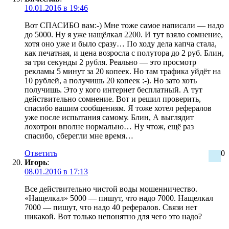
10.01.2016 в 19:46
Вот СПАСИБО вам:-) Мне тоже самое написали — надо
до 5000. Ну я уже нащёлкал 2200. И тут взяло сомнение,
хотя оно уже и было сразу… По ходу дела капча стала,
как печатная, и цена возросла с полутора до 2 руб. Блин,
за три секунды 2 рубля. Реально — это просмотр
рекламы 5 минут за 20 копеек. Но там трафика уйдёт на
10 рублей, а получишь 20 копеек :-). Но зато хоть
получишь. Это у кого интернет бесплатный. А тут
действительно сомнение. Вот и решил проверить,
спасибо вашим сообщениям. Я тоже хотел рефералов
уже после испытания самому. Блин, А выглядит
лохотрон вполне нормально… Ну чтож, ещё раз
спасибо, сберегли мне время…
Ответить
0
Игорь
:
08.01.2016 в 17:13
Все действительно чистой воды мошенничество.
«Нащелкал» 5000 — пишут, что надо 7000. Нащелкал
7000 — пишут, что надо 40 рефералов. Связи нет
никакой. Вот только непонятно для чего это надо?