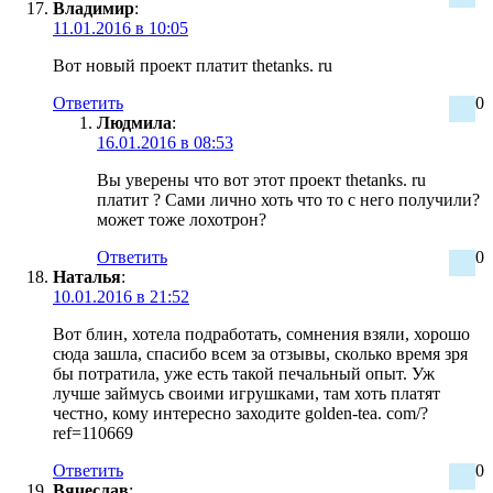
Владимир
:
11.01.2016 в 10:05
Вот новый проект платит thetanks. ru
Ответить
0
Людмила
:
16.01.2016 в 08:53
Вы уверены что вот этот проект thetanks. ru
платит ? Сами лично хоть что то с него получили?
может тоже лохотрон?
Ответить
0
Наталья
:
10.01.2016 в 21:52
Вот блин, хотела подработать, сомнения взяли, хорошо
сюда зашла, спасибо всем за отзывы, сколько время зря
бы потратила, уже есть такой печальный опыт. Уж
лучше займусь своими игрушками, там хоть платят
честно, кому интересно заходите golden-tea. com/?
ref=110669
Ответить
0
Вячеслав
: