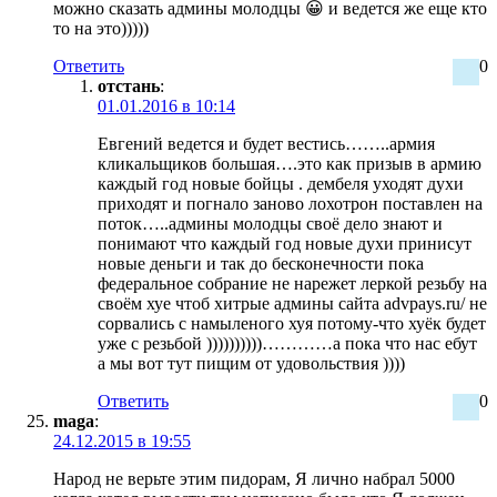
можно сказать админы молодцы 😀 и ведется же еще кто
то на это)))))
Ответить
0
отстань
:
01.01.2016 в 10:14
Евгений ведется и будет вестись……..армия
кликальщиков большая….это как призыв в армию
каждый год новые бойцы . дембеля уходят духи
приходят и погнало заново лохотрон поставлен на
поток…..админы молодцы своё дело знают и
понимают что каждый год новые духи принисут
новые деньги и так до бесконечности пока
федеральное собрание не нарежет леркой резьбу на
своём хуе чтоб хитрые админы сайта advpays.ru/ не
сорвались с намыленого хуя потому-что хуёк будет
уже с резьбой ))))))))))…………а пока что нас ебут
а мы вот тут пищим от удовольствия ))))
Ответить
0
maga
:
24.12.2015 в 19:55
Народ не верьте этим пидорам, Я лично набрал 5000