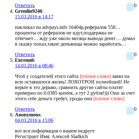
Ответить
0
Gremlin9246
:
15.03.2016 в 14:17
накликал на advpays.info 16404р,рефералов 558…
проценты от рефералов не идут,поддержка не
отвечает… жду уже около месяца вывода денег… думал
в сказку попал,такие деньжища можно заработать…
Ответить
0
Евгений
:
14.03.2016 в 08:46
Чтоб у создателей этого сайта
[плохое слово]
завял на
всю оставшуюся жизнь! ЛОХОТРОН полнейший! Не
верьте в это дерьмо, сравнить другие сайты платят
примерно по 0.0385 копеек, а тут 2 рубля!))) Они за счет
этого себе деньги гребут, уроды они
[плохое слово]
Ответить
0
Anonymous
:
04.03.2016 в 15:06
вот вся информация о вашем недруге
Регистрант Имя: Алексей Sladkich