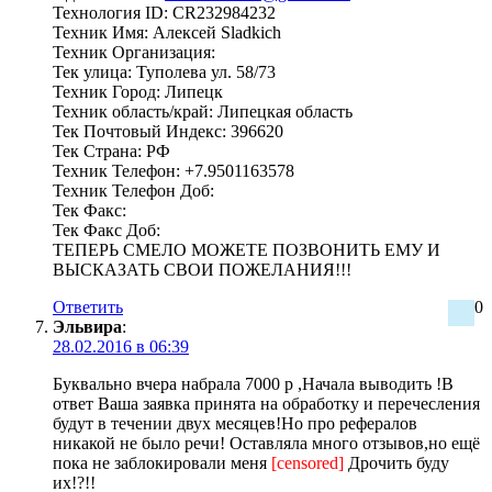
Технология ID: CR232984232
Техник Имя: Алексей Sladkich
Техник Организация:
Тек улица: Туполева ул. 58/73
Техник Город: Липецк
Техник область/край: Липецкая область
Тек Почтовый Индекс: 396620
Тек Страна: РФ
Техник Телефон: +7.9501163578
Техник Телефон Доб:
Тек Факс:
Тек Факс Доб:
ТЕПЕРЬ СМЕЛО МОЖЕТЕ ПОЗВОНИТЬ ЕМУ И
ВЫСКАЗАТЬ СВОИ ПОЖЕЛАНИЯ!!!
Ответить
0
Эльвира
:
28.02.2016 в 06:39
Буквально вчера набрала 7000 р ,Начала выводить !В
ответ Ваша заявка принята на обработку и перечесления
будут в течении двух месяцев!Но про рефералов
никакой не было речи! Оставляла много отзывов,но ещё
пока не заблокировали меня
[censored]
Дрочить буду
их!?!!