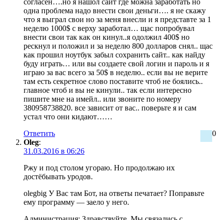
согласен….но я нашол сайт где можна заработать но
одна проблема надо внести свои деньги…. я не скажу
что я выграл свои но за меня внесли и я представте за 1
неделю 1000$ с верху заработал… щас попробувал
внести свои так как он кинул..я одолжил 400$ но
рескнул и положил и за неделю 800 долларов снял.. щас
как прошил ноутбук забыл сохранить сайт.. как найду
буду играть… или вы создаете свой логин и пароль и я
играю за вас всего за 50$ в неделю.. если вы не верите
там есть секретное слово поставите чтоб не боялись..
главное чтоб и вы не кинули.. так если интересно
пишите мне на имейл.. или звоните по номеру
380958738820. все зависит от вас.. поверьте я и сам
устал что они кидают……
Ответить
0
Oleg
:
31.03.2016 в 06:26
Ржу и под столом угораю. Но продолжаю их
достёбывать уродов.
olegbig У Вас там Бот, на ответы печатает? Поправьте
ему программу — заело у него.
Администрация: Здравствуйте. Мы связались с