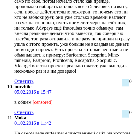
само по себе, потом исчезло стало как прежде,
продолжаю набирать осталось всего 5 человек позвать,
если проект действительно лохотрон, то почему его ни
кто не заблокирует, они уже столько времени наглеют
раз уж на то пошло, пусть применят меры на счёт них,
ни только Advpays ещё frutorubas точно обманул, там
внесла реальные деньги чтоб вывести, так совершаю
платёж, три раза отправила и не разу не пришли и сразу
ушла с этого проекта, уже больше не вкладываю деньги
ни во один проект. Есть проекты которые честные и не
обманывают, к примеру: Surfearner, Seosprint, Mine-
minerals, Fastprom, Profitcentr, Rucaptcha, Socpublic,
Vktarget вот эти проекты реально платят, уже выводила
несколько раз и я им доверяю!
Ответить
0
nurzhik
:
05.02.2016 в 15:47
в общем
[censored]
Ответить
0
Moka
:
01.02.2016 в 11:42
На самом деле surfearner единственный сайт, на котором