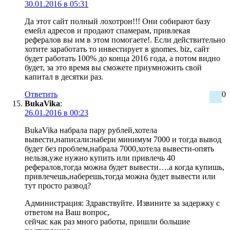
30.01.2016 в 05:31
Да этот сайт полный лохотрон!!! Они собирают базу
емейл адресов и продают спамерам, привлекая
рефералов вы им в этом помогаете!. Если действительно
хотите заработать то инвестирует в gnomes. biz, сайт
будет работать 100% до конца 2016 года, а потом видно
будет, за это время вы сможете приумножить свой
капитал в десятки раз.
Ответить
0
BukaVika
:
26.01.2016 в 00:23
BukaVika набрала пару рублей,хотела
вывести,написали:набери минимум 7000 и тогда вывод
будет без проблем,набрала 7000,хотела вывести-опять
нельзя,уже нужно купить или привлечь 40
рефералов,тогда можна будет вывести….а когда купишь,
привлечешь,наберешь,тогда можна будет вывести или
тут просто развод?
Администрация: Здравствуйте. Извините за задержку с
ответом на Ваш вопрос,
сейчас как раз много работы, пришли большие