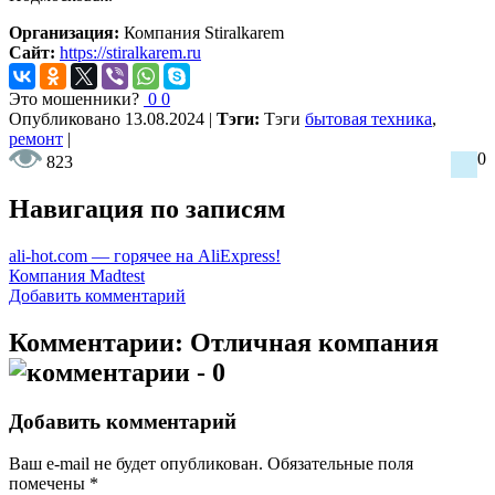
Организация:
Компания Stiralkarem
Сайт:
https://stiralkarem.ru
Это мошенники?
0
0
Опубликовано
13.08.2024
|
Тэги:
Тэги
бытовая техника
,
ремонт
|
0
823
Навигация по записям
ali-hot.com — горячее на AliExpress!
Компания Madtest
Добавить комментарий
Комментарии: Отличная компания
- 0
Добавить комментарий
Ваш e-mail не будет опубликован.
Обязательные поля
помечены
*