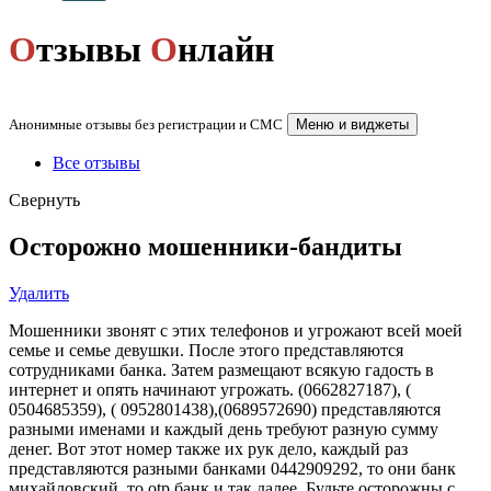
О
тзывы
О
нлайн
Анонимные отзывы без регистрации и СМС
Меню и виджеты
Все отзывы
Свернуть
Осторожно мошенники-бандиты
Удалить
Мошенники звонят с этих телефонов и угрожают всей моей
семье и семье девушки. После этого представляются
сотрудниками банка. Затем размещают всякую гадость в
интернет и опять начинают угрожать. (0662827187), (
0504685359), ( 0952801438),(0689572690) представляются
разными именами и каждый день требуют разную сумму
денег. Вот этот номер также их рук дело, каждый раз
представляются разными банками 0442909292, то они банк
михайловский, то оtp банк и так далее. Будьте осторожны с