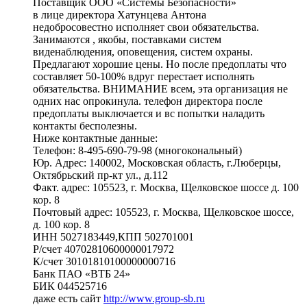
Поставщик ООО «Системы Безопасности»
в лице директора Хатунцева Антона
недобросовестно исполняет свои обязательства.
Занимаются , якобы, поставками систем
виденаблюдения, оповещения, систем охраны.
Предлагают хорошие цены. Но после предоплаты что
составляет 50-100% вдруг перестает исполнять
обязательства. ВНИМАНИЕ всем, эта организация не
одних нас опрокинула. телефон директора после
предоплаты выключается и вс попытки наладить
контакты бесполезны.
Ниже контактные данные:
Телефон: 8-495-690-79-98 (многокональный)
Юр. Адрес: 140002, Московская область, г.Люберцы,
Октябрьский пр-кт ул., д.112
Факт. адрес: 105523, г. Москва, Щелковское шоссе д. 100
кор. 8
Почтовый адрес: 105523, г. Москва, Щелковское шоссе,
д. 100 кор. 8
ИНН 5027183449,КПП 502701001
Р/счет 40702810600000017972
К/счет 30101810100000000716
Банк ПАО «ВТБ 24»
БИК 044525716
даже есть сайт
http://www.group-sb.ru