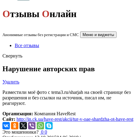
О
тзывы
О
нлайн
Анонимные отзывы без регистрации и СМС
Меню и виджеты
Все отзывы
Свернуть
Нарушение авторских прав
Удалить
Разместили моё фото с tema3.ru/sharjah на своей странице без
разрешения и без ссылки на источник, писал им, не
реагируют.
Организация:
Компания HaveRest
Сайт:
http://in.ck.ua/have-rest/akcii/tur-v-oae-shardzha-ot-have-rest
Это мошенники?
0
0