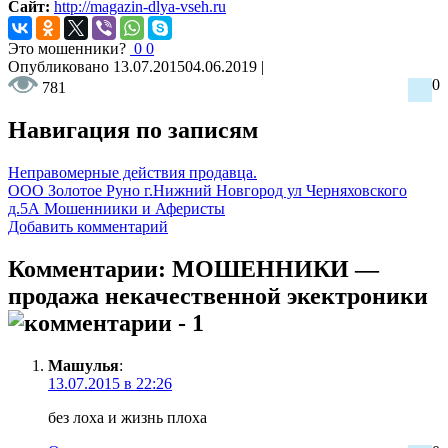
Сайт:
http://magazin-dlya-vseh.ru
Это мошенники?
0
0
Опубликовано
13.07.2015
04.06.2019
|
0
781
Навигация по записям
Неправомерные действия продавца.
ООО Золотое Руно г.Нижний Новгород ул Черняховского
д.5А Мошенниики и Аферисты
Добавить комментарий
Комментарии: МОШЕННИКИ —
продажа некачественной экектроники
- 1
Машулья
:
13.07.2015 в 22:26
без лоха и жизнь плоха