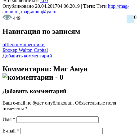
Это мошенники?
0
0
Опубликовано
20.04.2017
04.06.2019
|
Тэги:
Тэги
http://mag-
amun.ru
,
mag-amun@ya.ru
|
0
449
Навигация по записям
offfer.ru мошенники
Брокер Walton Capital
Добавить комментарий
Комментарии: Маг Амун
- 0
Добавить комментарий
Ваш e-mail не будет опубликован.
Обязательные поля
помечены
*
Имя
*
E-mail
*