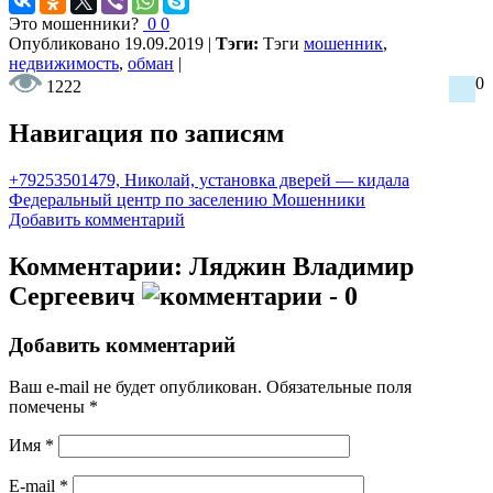
Это мошенники?
0
0
Опубликовано
19.09.2019
|
Тэги:
Тэги
мошенник
,
недвижимость
,
обман
|
0
1222
Навигация по записям
+79253501479, Николай, установка дверей — кидала
Федеральный центр по заселению Мошенники
Добавить комментарий
Комментарии: Ляджин Владимир
Сергеевич
- 0
Добавить комментарий
Ваш e-mail не будет опубликован.
Обязательные поля
помечены
*
Имя
*
E-mail
*