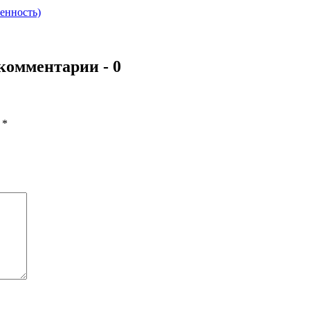
енность)
- 0
ы
*